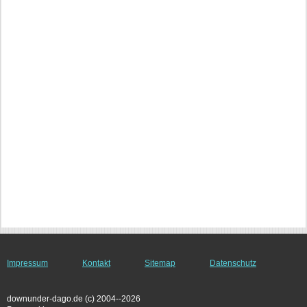
Impressum
Kontakt
Sitemap
Datenschutz
downunder-dago.de (c) 2004--2026