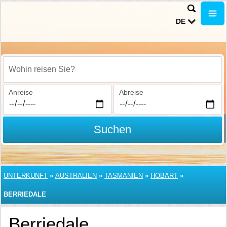
DE
Wohin reisen Sie?
Anreise
Abreise
Suchen
UNTERKUNFT
»
AUSTRALIEN
»
TASMANIEN
»
HOBART
»
BERRIEDALE
Berriedale