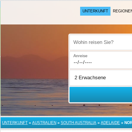
UNTERKUNFT
REGIONE
Wohin reisen Sie?
Anreise
UNTERKUNFT
»
AUSTRALIEN
»
SOUTH AUSTRALIA
»
ADELAIDE
»
NOR