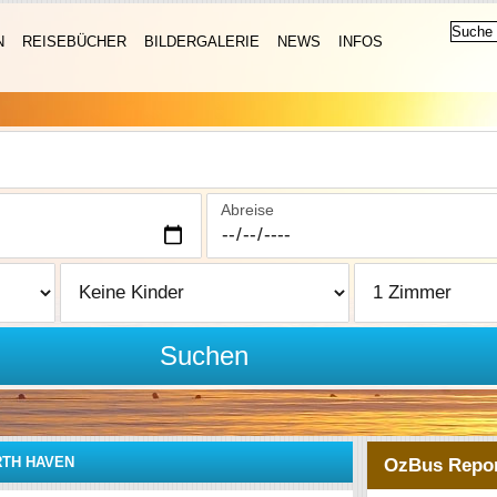
N
REISEBÜCHER
BILDERGALERIE
NEWS
INFOS
Abreise
Suchen
TH HAVEN
OzBus Repor