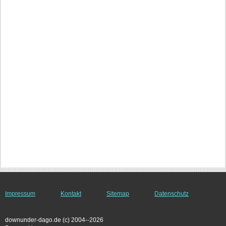
Impressum
Kontakt
Sitemap
Datenschutz
downunder-dago.de (c) 2004--2026