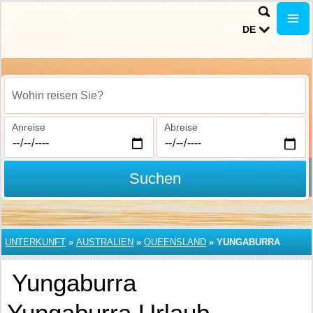
DE
Wohin reisen Sie?
Anreise
Abreise
Suchen
UNTERKUNFT
»
AUSTRALIEN
»
QUEENSLAND
»
YUNGABURRA
Yungaburra
Yungaburra Urlaub