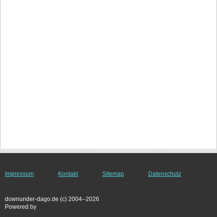
Impressum
Kontakt
Sitemap
Datenschutz
downunder-dago.de (c) 2004--2026
Powered by