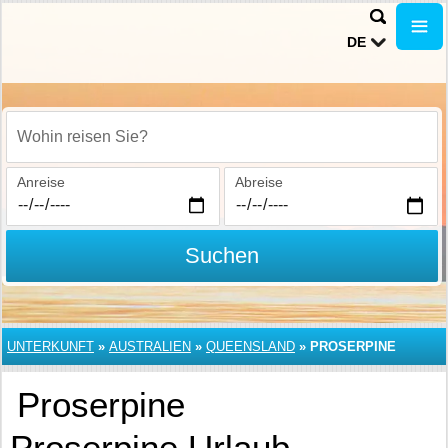
DE
Wohin reisen Sie?
Anreise
Abreise
Suchen
UNTERKUNFT
»
AUSTRALIEN
»
QUEENSLAND
»
PROSERPINE
Proserpine
Proserpine Urlaub