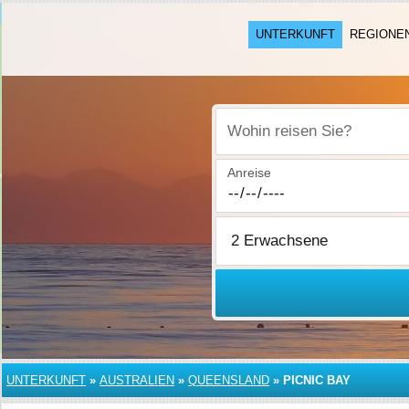
UNTERKUNFT
REGIONE
Wohin reisen Sie?
Anreise
UNTERKUNFT
»
AUSTRALIEN
»
QUEENSLAND
»
PICNIC BAY