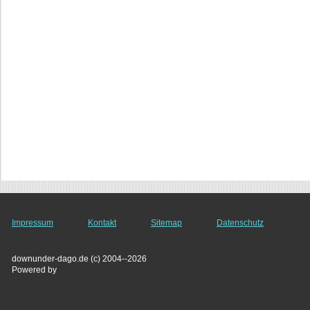
Impressum
Kontakt
Sitemap
Datenschutz
downunder-dago.de (c) 2004--2026
Powered by