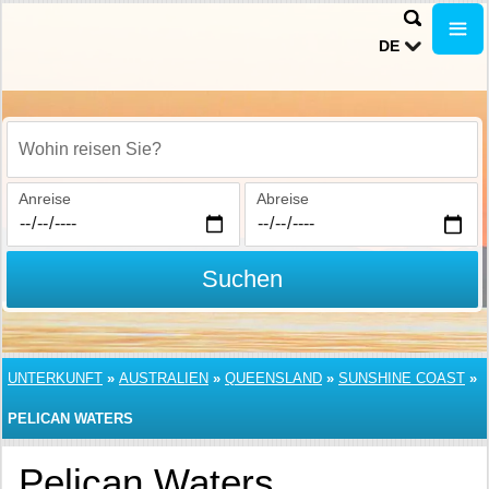
DE
Wohin reisen Sie?
Anreise
Abreise
Suchen
UNTERKUNFT
»
AUSTRALIEN
»
QUEENSLAND
»
SUNSHINE COAST
»
PELICAN WATERS
Pelican Waters