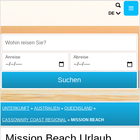
DE
Wohin reisen Sie?
Anreise
Abreise
Suchen
UNTERKUNFT
»
AUSTRALIEN
»
QUEENSLAND
»
CASSOWARY COAST REGIONAL
»
MISSION BEACH
Mission Beach Urlaub