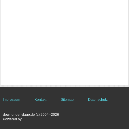
Impressum
Kontakt
Sitemap
Datenschutz
downunder-dago.de (c) 2004--2026
Powered by