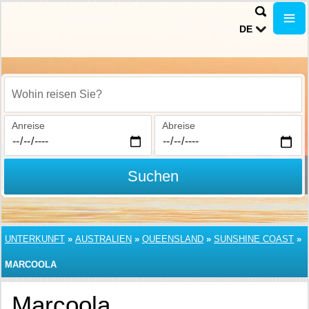
DE
Wohin reisen Sie?
Anreise
Abreise
Suchen
UNTERKUNFT
»
AUSTRALIEN
»
QUEENSLAND
»
SUNSHINE COAST
»
MARCOOLA
Marcoola