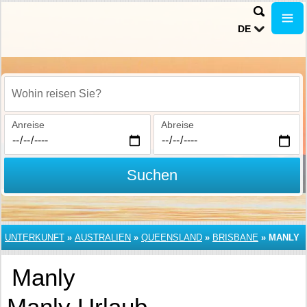
DE
Wohin reisen Sie?
Anreise
Abreise
Suchen
UNTERKUNFT
»
AUSTRALIEN
»
QUEENSLAND
»
BRISBANE
»
MANLY
Manly
Manly Urlaub