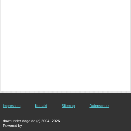
Impressum
Kontakt
Sitemap
Datenschutz
downunder-dago.de (c) 2004--2026
Powered by