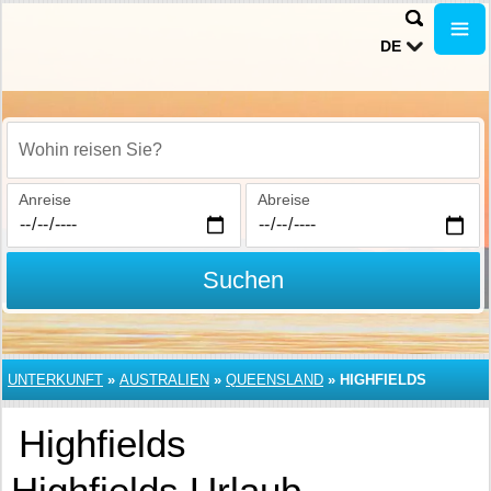
DE
Wohin reisen Sie?
Anreise
Abreise
Suchen
UNTERKUNFT
»
AUSTRALIEN
»
QUEENSLAND
»
HIGHFIELDS
Highfields
Highfields Urlaub