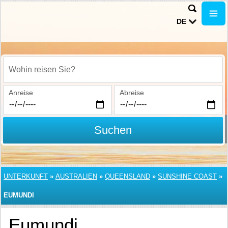
DE
Wohin reisen Sie?
Anreise
Abreise
Suchen
UNTERKUNFT
»
AUSTRALIEN
»
QUEENSLAND
»
SUNSHINE COAST
»
EUMUNDI
Eumundi