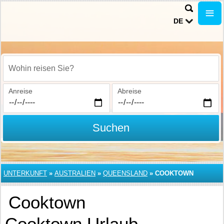
DE
Wohin reisen Sie?
Anreise
Abreise
Suchen
UNTERKUNFT
»
AUSTRALIEN
»
QUEENSLAND
»
COOKTOWN
Cooktown
Cooktown Urlaub