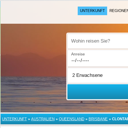
UNTERKUNFT
REGIONE
Wohin reisen Sie?
Anreise
UNTERKUNFT
»
AUSTRALIEN
»
QUEENSLAND
»
BRISBANE
»
CLONTA