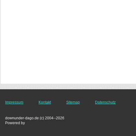
Impressum
Kontakt
Sitemap
Datenschutz
downunder-dago.de (c) 2004--2026
Powered by