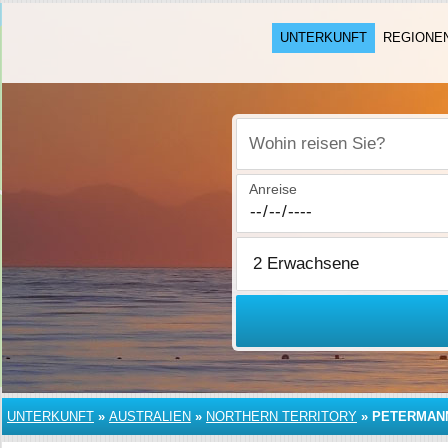
UNTERKUNFT
REGIONE
Wohin reisen Sie?
Anreise
UNTERKUNFT
»
AUSTRALIEN
»
NORTHERN TERRITORY
»
PETERMAN