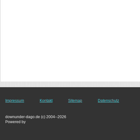
Impressum
Kontakt
Sitemap
Datenschutz
downunder-dago.de (c) 2004--2026
Powered by