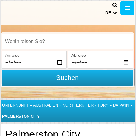
DE
Wohin reisen Sie?
Anreise
Abreise
Suchen
UNTERKUNFT
»
AUSTRALIEN
»
NORTHERN TERRITORY
»
DARWIN
»
PALMERSTON CITY
Palmerston City