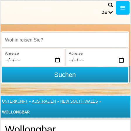
DE
Wohin reisen Sie?
Anreise
Abreise
Suchen
UNTERKUNFT
»
AUSTRALIEN
»
NEW SOUTH WALES
»
WOLLONGBAR
Wollongbar