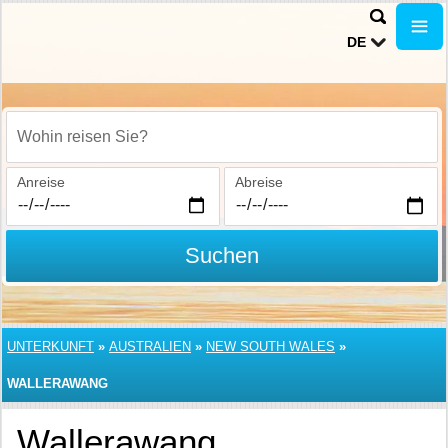
DE
Wohin reisen Sie?
Anreise
Abreise
Suchen
UNTERKUNFT
»
AUSTRALIEN
»
NEW SOUTH WALES
»
WALLERAWANG
Wallerawang