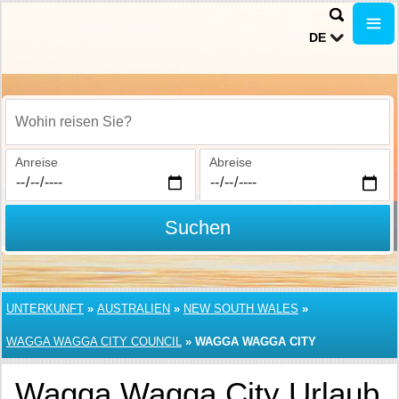
DE
Wohin reisen Sie?
Anreise
Abreise
Suchen
UNTERKUNFT
»
AUSTRALIEN
»
NEW SOUTH WALES
»
WAGGA WAGGA CITY COUNCIL
»
WAGGA WAGGA CITY
Wagga Wagga City Urlaub