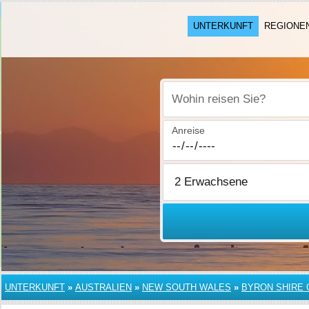
UNTERKUNFT
REGIONE
Wohin reisen Sie?
Anreise
UNTERKUNFT
»
AUSTRALIEN
»
NEW SOUTH WALES
»
BYRON SHIRE 