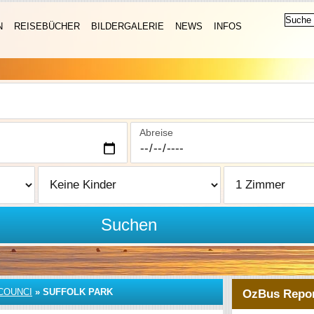
N
REISEBÜCHER
BILDERGALERIE
NEWS
INFOS
Abreise
Suchen
COUNCI
»
SUFFOLK PARK
OzBus Repor