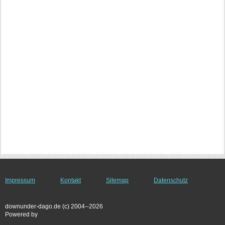
Impressum
Kontakt
Sitemap
Datenschutz
downunder-dago.de (c) 2004--2026
Powered by