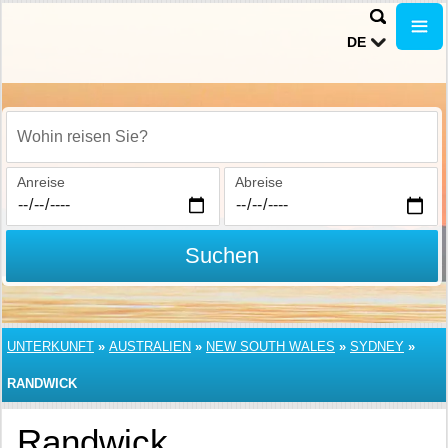
DE
Wohin reisen Sie?
Anreise
Abreise
Suchen
UNTERKUNFT
»
AUSTRALIEN
»
NEW SOUTH WALES
»
SYDNEY
»
RANDWICK
Randwick