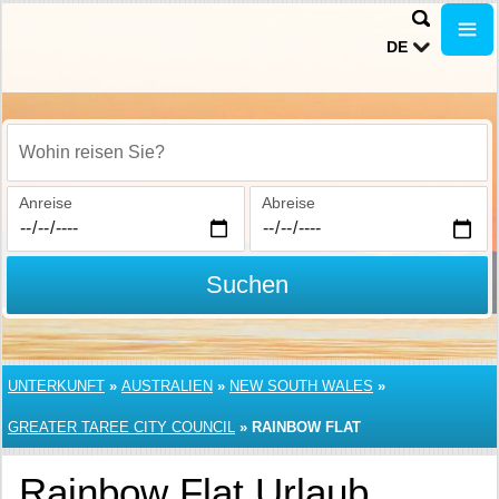
DE
Wohin reisen Sie?
Anreise
Abreise
Suchen
UNTERKUNFT
»
AUSTRALIEN
»
NEW SOUTH WALES
»
GREATER TAREE CITY COUNCIL
»
RAINBOW FLAT
Rainbow Flat Urlaub