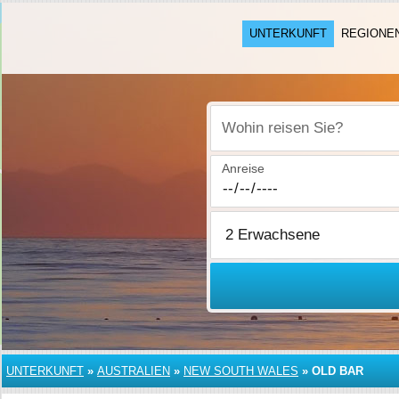
UNTERKUNFT
REGIONE
Wohin reisen Sie?
Anreise
UNTERKUNFT
»
AUSTRALIEN
»
NEW SOUTH WALES
»
OLD BAR