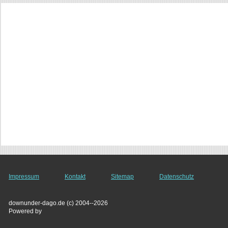
Impressum
Kontakt
Sitemap
Datenschutz
downunder-dago.de (c) 2004--2026
Powered by