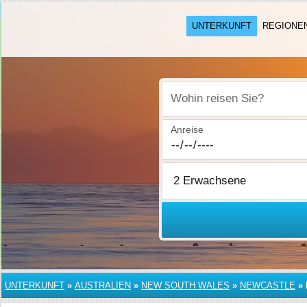
UNTERKUNFT
REGIONE
Wohin reisen Sie?
Anreise
UNTERKUNFT
»
AUSTRALIEN
»
NEW SOUTH WALES
»
NEWCASTLE
»