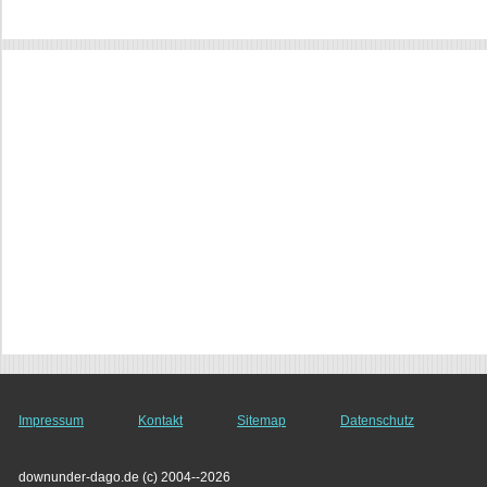
Impressum
Kontakt
Sitemap
Datenschutz
downunder-dago.de (c) 2004--2026