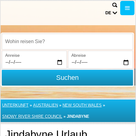
DE
Wohin reisen Sie?
Anreise
Abreise
Suchen
UNTERKUNFT
»
AUSTRALIEN
»
NEW SOUTH WALES
»
SNOWY RIVER SHIRE COUNCIL
»
JINDABYNE
Jindabyne Urlaub