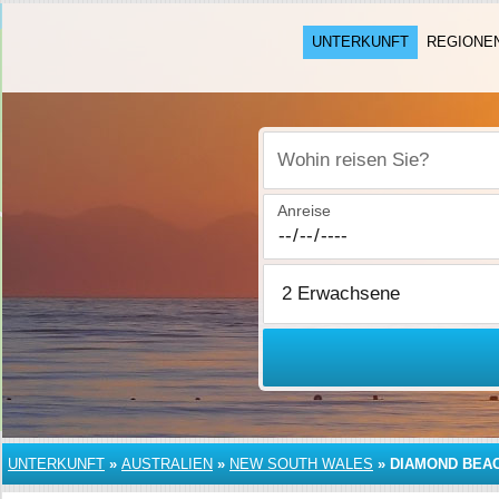
UNTERKUNFT
REGIONE
Wohin reisen Sie?
Anreise
UNTERKUNFT
»
AUSTRALIEN
»
NEW SOUTH WALES
»
DIAMOND BEA