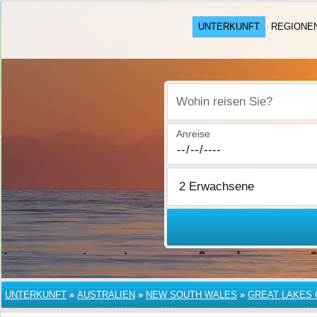
UNTERKUNFT
REGIONE
Wohin reisen Sie?
Anreise
UNTERKUNFT
»
AUSTRALIEN
»
NEW SOUTH WALES
»
GREAT LAKES 