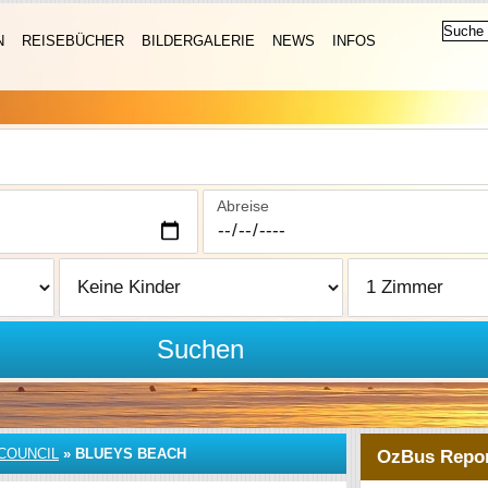
N
REISEBÜCHER
BILDERGALERIE
NEWS
INFOS
Abreise
Suchen
COUNCIL
»
BLUEYS BEACH
OzBus Repor