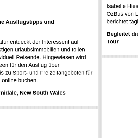
Isabelle Hie
OzBus von L
berichtet tä
ie Ausflugstipps und
Begleitet d
Tour
für entdeckt der Interessent auf
igen urlaubsimmobilien und tollen
viduell Reisende. Hingewiesen wird
deen für den Ausflug über
s zu Sport- und Freizeitangeboten für
h online buchen.
Armidale, New South Wales