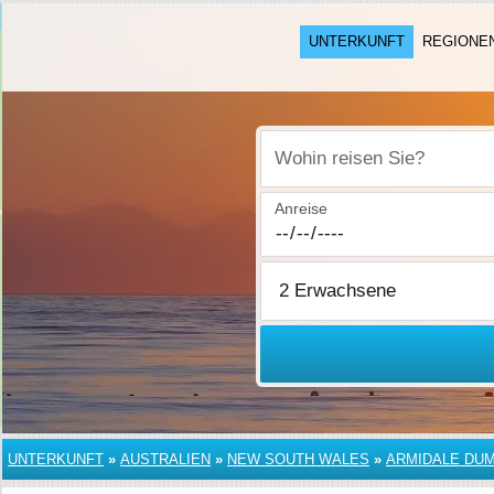
UNTERKUNFT
REGIONE
Wohin reisen Sie?
Anreise
UNTERKUNFT
»
AUSTRALIEN
»
NEW SOUTH WALES
»
ARMIDALE DU