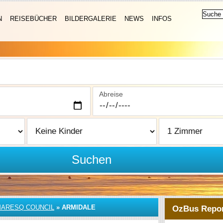
N
REISEBÜCHER
BILDERGALERIE
NEWS
INFOS
Abreise
Suchen
MARESQ COUNCIL
»
ARMIDALE
OzBus Repor