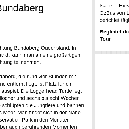
Bundaberg
Isabelle Hie
OzBus von L
berichtet tä
Begleitet d
Tour
chtung Bundaberg Queensland. In
nd, kann man an eine großartigen
htung teilnehmen.
aberg, die rund vier Stunden mit
 entfernt liegt, ist Platz für ein
auspiel. Die Loggerhead Turtle legt
ndlöcher und sechs bis acht Wochen
e schlüpfen die Jungtiere und bahnen
s Meer. Man findet sich in der Nähe
ervation Park in den Monaten
 aber auch berührenden Momenten