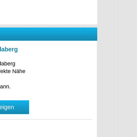
daberg
daberg
rfekte Nähe
kann.
eigen
n