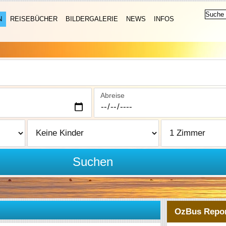
N
REISEBÜCHER
BILDERGALERIE
NEWS
INFOS
Abreise
Suchen
OzBus Repor