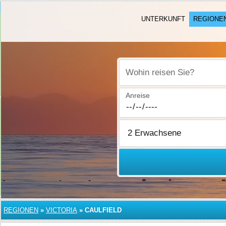
UNTERKUNFT
REGIONE
Wohin reisen Sie?
Anreise
REGIONEN
»
VICTORIA
»
CAULFIELD