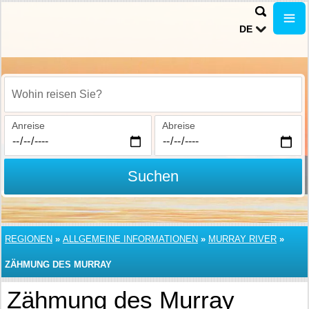
DE
Wohin reisen Sie?
Anreise
Abreise
Suchen
REGIONEN
»
ALLGEMEINE INFORMATIONEN
»
MURRAY RIVER
»
ZÄHMUNG DES MURRAY
Zähmung des Murray