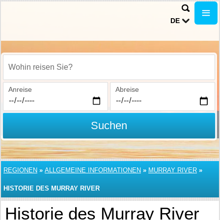
DE
Wohin reisen Sie?
Anreise
Abreise
Suchen
REGIONEN
»
ALLGEMEINE INFORMATIONEN
»
MURRAY RIVER
»
HISTORIE DES MURRAY RIVER
Historie des Murray River