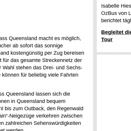
Isabelle Hie
OzBus von L
berichtet tä
Begleitet d
ass Queensland macht es möglich,
Tour
cher ab sofort das sonnige
nd kostengünstig per Zug bereisen
t für das gesamte Streckennetz der
r Wahl stehen das Drei- und Sechs-
 können für beliebig viele Fahrten
ss Queensland lassen sich die
onen in Queensland bequem
ohl bis zum Outback, den Regenwald
 Train“-Neigezüge verkehren zwischen
ren zahlreichen Sehenswürdigkeiten
det werden.