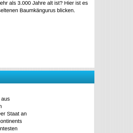
 als 3.000 Jahre alt ist? Hier ist es
r seltenen Baumkängurus blicken.
 aus
n
Der Staat an
Kontinents
nntesten