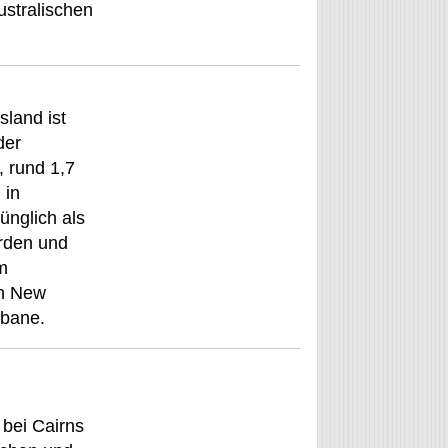
ustralischen
land ist
der
 rund 1,7
 in
ünglich als
orden und
m
n New
sbane.
bei Cairns