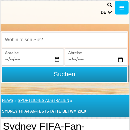
DE
Wohin reisen Sie?
Anreise
Abreise
Suchen
NEWS
»
SPORTLICHES AUSTRALIEN
»
SYDNEY FIFA-FAN-FESTSTÄTTE BEI WM 2010
Sydney FIFA-Fan-