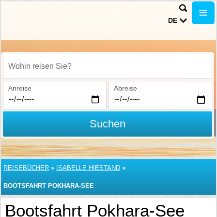
DE
Wohin reisen Sie?
Anreise
Abreise
Suchen
REISEBÜCHER
»
ISABELLE HIESTAND
»
BOOTSFAHRT POKHARA-SEE
Bootsfahrt Pokhara-See