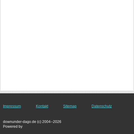
Impressum
Kontakt
Sitemap
Datenschutz
downunder-dago.de (c) 2004--2026
Powered by