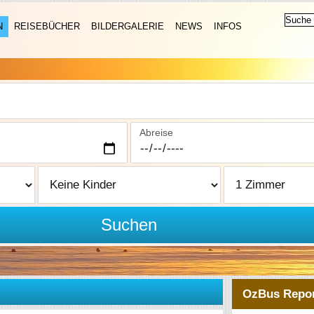
N
REISEBÜCHER
BILDERGALERIE
NEWS
INFOS
Abreise
Suchen
OzBus Repor